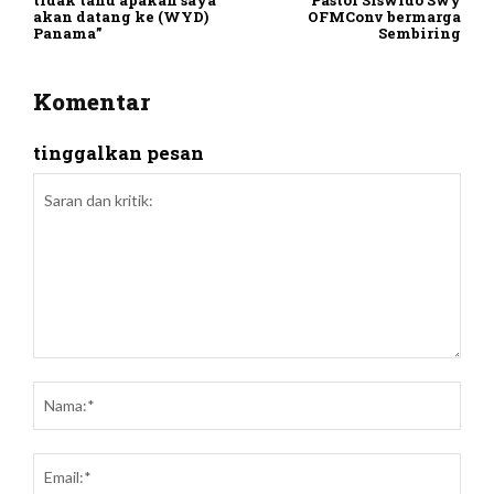
tidak tahu apakah saya
Pastor Siswido Swy
akan datang ke (WYD)
OFMConv bermarga
Panama”
Sembiring
Komentar
tinggalkan pesan
Saran
dan
Nam
kritik:
Emai