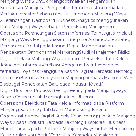
Mahjong Wins 3 untuk Mengoptimalkan Pengambilan
Keputusan Manajerial
Pengaruh Literasi Investasi terhadap
Perilaku Investor Saham melalui Fenomena Mahjong Ways
2
Perancangan Dashboard Business Analytics menggunakan
Data Mahjong Ways sebagai Pendukung Manajemen
Operasional
Perancangan Sistem Informasi Terintegrasi melalui
Mahjong Ways Menggunakan Enterprise Architecture
Strategi
Pemasaran Digital pada Kasino Digital Menggunakan
Pendekatan Omnichannel Marketing
Studi Manajemen Risiko
Digital melalui Mahjong Ways 2 dalam Perspektif Tata Kelola
Teknologi Informasi
Verifikasi Pengaruh User Experience
terhadap Loyalitas Pengguna Kasino Digital Berbasis Teknologi
Informasi
Business Ecosystem Mapping berbasis Mahjong Wins
3 sebagai Pendekatan Baru pada Industri Kreatif
Digital
Business Process Reengineering pada Mahjongways
Kasino Online untuk Meningkatkan Efisiensi
Operasional
Efektivitas Tata Kelola Informasi pada Platform
Mahjong Kasino Digital dalam Mendukung Kinerja
Organisasi
Efisiensi Digital Supply Chain menggunakan Mahjong
Ways 2 pada Industri Berbasis Teknologi
Eksplorasi Business
Model Canvas pada Platform Mahjong Ways untuk Mendorong
Keunggulan Kompetitif
Formulasi Kerangka Manajemen