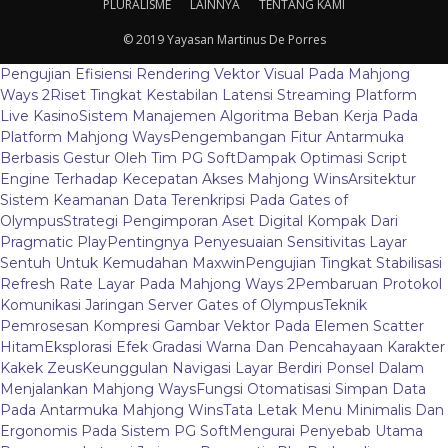
PLURALISME
LAINNYA
TENTANG KAMI
© 2019 Yayasan Martinus De Porres
Pengujian Efisiensi Rendering Vektor Visual Pada Mahjong
Ways 2
Riset Tingkat Kestabilan Latensi Streaming Platform
Live Kasino
Sistem Manajemen Algoritma Beban Kerja Pada
Platform Mahjong Ways
Pengembangan Fitur Antarmuka
Berbasis Gestur Oleh Tim PG Soft
Dampak Optimasi Script
Engine Terhadap Kecepatan Akses Mahjong Wins
Arsitektur
Sistem Keamanan Data Terenkripsi Pada Gates of
Olympus
Strategi Pengimporan Aset Digital Kompak Dari
Pragmatic Play
Pentingnya Penyesuaian Sensitivitas Layar
Sentuh Untuk Kemudahan Maxwin
Pengujian Tingkat Stabilisasi
Refresh Rate Layar Pada Mahjong Ways 2
Pembaruan Protokol
Komunikasi Jaringan Server Gates of Olympus
Teknik
Pemrosesan Kompresi Gambar Vektor Pada Elemen Scatter
Hitam
Eksplorasi Efek Gradasi Warna Dan Pencahayaan Karakter
Kakek Zeus
Keunggulan Navigasi Layar Berdiri Ponsel Dalam
Menjalankan Mahjong Ways
Fungsi Otomatisasi Simpan Data
Pada Antarmuka Mahjong Wins
Tata Letak Menu Minimalis Dan
Ergonomis Pada Sistem PG Soft
Mengurai Penyebab Utama