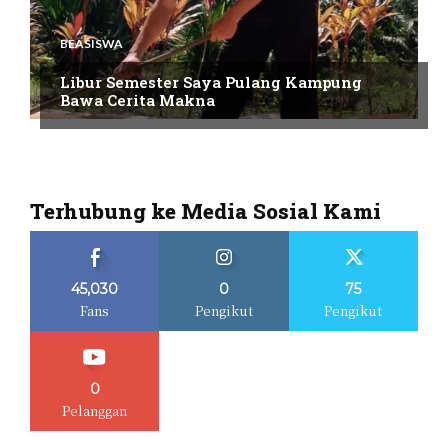
BEASISWA
Libur Semester Saya Pulang Kampung
Bawa Cerita Makna
Terhubung ke Media Sosial Kami
45,030
0
75
Fans
Pengikut
Pengikut
0
Pelanggan