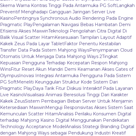
Skema Warna Kontras Tinggi Pada Antarmuka PG Soft
Langkah
Preventif Menghadapi Gangguan Jaringan Server Live
Kasino
Pentingnya Synchronous Audio Rendering Pada Engine
Pragmatic Play
Pengalaman Navigasi Bebas Hambatan Demi
Efisiensi Akses Maxwin
Teknologi Pengolahan Citra Digital Di
Balik Visual Scatter Hitam
Kesesuaian Tampilan Layout Adaptif
Kakek Zeus Pada Layar Tablet
Faktor Penentu Kestabilan
Transfer Data Pada Sistem Mahjong Ways
Penyimpanan Cloud
Otomatis Untuk Menjaga Data Mahjong Ways 2
Tingkat
Kepuasan Pengguna Terhadap Kecepatan Respon Mahjong
Wins
Fitur Reset Akun Mandiri Demi Keamanan Akses Gates of
Olympus
Inovasi Integrasi Antarmuka Pengguna Pada Sistem
PG Soft
Meneliti Keunggulan Struktur Kode Sistem Dari
Pragmatic Play
Daya Tarik Fitur Diskusi Interaktif Pada Layanan
Live Kasino
Visualisasi Animasi Beresolusi Tinggi Dari Karakter
Kakek Zeus
Sistem Pembagian Beban Server Untuk Menjamin
Ketersediaan Maxwin
Menguji Responsivitas Akses Sistem Saat
Kemunculan Scatter Hitam
Analisis Perilaku Konsumen Digital
terhadap Mahjong Kasino Digital Menggunakan Pendekatan
Technology Acceptance Model
Analisis Strategi Branding Digital
dengan Mahjong Ways sebagai Pendukung Industri Kreatif