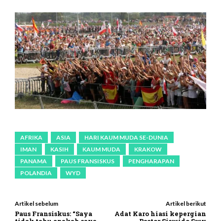
AFRIKA
ASIA
HARI KAUM MUDA SE-DUNIA
IMAN
KASIH
KAUM MUDA
KRAKOW
PANAMA
PAUS FRANSISKUS
PENGHARAPAN
POLANDIA
WYD
Artikel sebelum
Artikel berikut
Paus Fransiskus: “Saya
Adat Karo hiasi kepergian