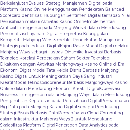
Berkelanjutan
Evaluasi Strategi Manajemen Digital pada
Platform Kasino Online Menggunakan Pendekatan Balanced
Scorecard
Identifikasi Hubungan Sentimen Digital terhadap Nilai
Perusahaan melalui Aktivitas Kasino Online
Implementasi
Artificial Intelligence pada Mahjong Wins 3 dalam Mendukung
Personalisasi Layanan Digital
Interpretasi Keunggulan
Kompetitif Mahjong Wins 3 melalui Pendekatan Manajemen
Strategis pada Industri Digital
Kajian Pasar Modal Digital melalui
Mahjong Ways sebagai Ilustrasi Dinamika Investasi Berbasis
Teknologi
Korelasi Pergerakan Saham Sektor Teknologi
Dikaitkan dengan Aktivitas Mahjongways Kasino Online di Era
Ekonomi Digital
Model Tata Kelola Bisnis Berbasis Mahjong
Kasino Digital untuk Meningkatkan Daya Saing Industri
Kreatif
Model Teknososiopreneur Berbasis Mahjongways Kasino
Online dalam Mendorong Ekonomi Kreatif Digital
Observasi
Business Intelligence melalui Mahjong Ways dalam Mendukung
Pengambilan Keputusan pada Perusahaan Digital
Pemanfaatan
Big Data pada Mahjong Kasino Digital sebagai Pendukung
Strategi Bisnis Berbasis Data
Pemanfaatan Cloud Computing
dalam Infrastruktur Mahjong Ways 2 untuk Mendukung
Skalabilitas Platform Digital
Penerapan Data Analytics pada