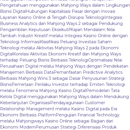
Pengetahuan menggunakan Mahjong Ways dalam Lingkungan
Bisnis Digital
Hubungan Kapitalisasi Pasar dengan Inovasi
Layanan Kasino Online di Tengah Disrupsi Teknologi
Integrasi
Business Analytics dan Mahjong Ways 2 sebagai Pendukung
Pengambilan Keputusan Eksekutif
Kajian Mendalam Nilai
Tambah Industri Kreatif melalui Integrasi Kasino Online dengan
Teknologi Informasi
Klasifikasi Peluang Investasi Saham
Teknologi melalui Aktivitas Mahjong Ways 2 pada Ekonomi
Digital
Korelasi Aktivitas Ekonomi Kreatif dan Mahjong Ways
terhadap Peluang Bisnis Berbasis Teknologi
Optimalisasi Nilai
Perusahaan Digital melalui Mahjong Ways dengan Pendekatan
Manajemen Berbasis Data
Pemanfaatan Predictive Analytics
Berbasis Mahjong Wins 3 sebagai Dasar Penyusunan Strategi
Bisnis
Pemetaan Perilaku Investor terhadap Emiten Teknologi
melalui Fenomena Mahjong Kasino Digital
Pemodelan Tata
Kelola Digital menggunakan Mahjong Ways dalam Mendukung
Keberlanjutan Organisasi
Pendayagunaan Customer
Relationship Management melalui Kasino Digital pada Era
Ekonomi Berbasis Platform
Pengujian Financial Technology
melalui Mahjongways Kasino Online sebagai Bagian dari
Ekonomi Modern
Perumusan Strategi Diferensiasi Produk