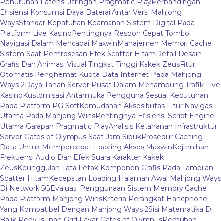
Penurunan Latensi Jaringan Pragmatic Play
Perbandingan
Efisiensi Konsumsi Daya Baterai Antar Versi Mahjong
Ways
Standar Kepatuhan Keamanan Sistem Digital Pada
Platform Live Kasino
Pentingnya Respon Cepat Tombol
Navigasi Dalam Mencapai Maxwin
Manajemen Memori Cache
Sistem Saat Pemrosesan Efek Scatter Hitam
Detail Desain
Grafis Dan Animasi Visual Tingkat Tinggi Kakek Zeus
Fitur
Otomatis Penghemat Kuota Data Internet Pada Mahjong
Ways 2
Daya Tahan Server Pusat Dalam Menampung Trafik Live
Kasino
Kustomisasi Antarmuka Pengguna Sesuai Kebutuhan
Pada Platform PG Soft
Kemudahan Aksesibilitas Fitur Navigasi
Utama Pada Mahjong Wins
Pentingnya Efisiensi Script Engine
Utama Garapan Pragmatic Play
Analisis Ketahanan Infrastruktur
Server Gates of Olympus Saat Jam Sibuk
Prosedur Caching
Data Untuk Mempercepat Loading Akses Maxwin
Kejernihan
Frekuensi Audio Dan Efek Suara Karakter Kakek
Zeus
Keunggulan Tata Letak Komponen Grafis Pada Tampilan
Scatter Hitam
Kecepatan Loading Halaman Awal Mahjong Ways
Di Network 5G
Evaluasi Penggunaan Sistem Memory Cache
Pada Platform Mahjong Wins
Kriteria Perangkat Handphone
Yang Kompatibel Dengan Mahjong Ways 2
Sisi Matematika Di
Balik Penyusunan Grid Layar Gates of Olympus
Pemilihan